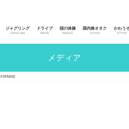
ジャグリング
ドライブ
頭の体操
国内株オタク
かわう
JUGGLING
DRIVE
RIDDLE
STOCK
OTTER
メディア
1F3FA60D