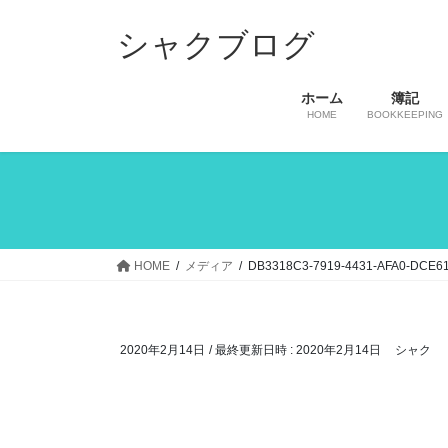
コ
ナ
ン
ビ
シャクブログ
テ
ゲ
ン
ー
ホーム
簿記
ツ
シ
HOME
BOOKKEEPING
へ
ョ
ス
ン
キ
に
ッ
移
プ
動
HOME
メディア
DB3318C3-7919-4431-AFA0-DCE6
2020年2月14日
/ 最終更新日時 :
2020年2月14日
シャク