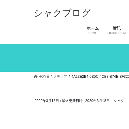
コ
ナ
ン
ビ
シャクブログ
テ
ゲ
ン
ー
ホーム
簿記
ツ
シ
HOME
BOOKKEEPING
へ
ョ
ス
ン
キ
に
ッ
移
プ
動
HOME
メディア
4A13E2B4-0B5C-4CB8-B74E-BF32
2020年3月18日
/ 最終更新日時 :
2020年3月18日
シャク