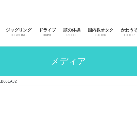
ジャグリング
ドライブ
頭の体操
国内株オタク
かわう
JUGGLING
DRIVE
RIDDLE
STOCK
OTTER
メディア
1B66EA32