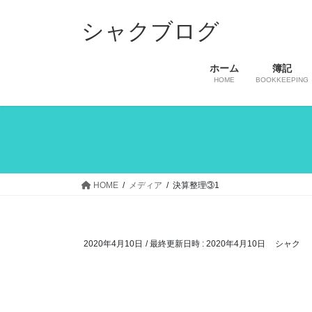
コ
ナ
ン
ビ
シャクブログ
テ
ゲ
ン
ー
ホーム
簿記
ツ
シ
HOME
BOOKKEEPING
へ
ョ
ス
ン
キ
に
ッ
移
プ
動
HOME
メディア
決算整理③1
2020年4月10日
/ 最終更新日時 :
2020年4月10日
シャク