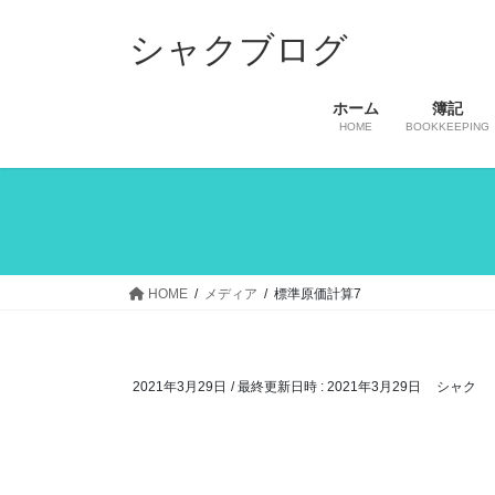
コ
ナ
ン
ビ
シャクブログ
テ
ゲ
ン
ー
ホーム
簿記
ツ
シ
HOME
BOOKKEEPING
へ
ョ
ス
ン
キ
に
ッ
移
プ
動
HOME
メディア
標準原価計算7
2021年3月29日
/ 最終更新日時 :
2021年3月29日
シャク