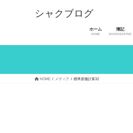
コ
ナ
ン
ビ
シャクブログ
テ
ゲ
ン
ー
ホーム
簿記
ツ
シ
HOME
BOOKKEEPING
へ
ョ
ス
ン
キ
に
ッ
移
プ
動
HOME
メディア
標準原価計算32