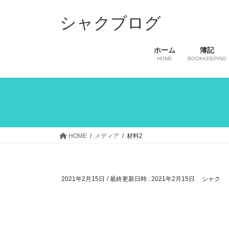
コ
ナ
ン
ビ
シャクブログ
テ
ゲ
ン
ー
ホーム
簿記
ツ
シ
HOME
BOOKKEEPING
へ
ョ
ス
ン
キ
に
ッ
移
プ
動
HOME
メディア
材料2
2021年2月15日
/ 最終更新日時 :
2021年2月15日
シャク