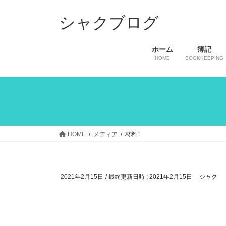
コ
ナ
ン
ビ
シャクブログ
テ
ゲ
ン
ー
ホーム
簿記
ツ
シ
HOME
BOOKKEEPING
へ
ョ
ス
ン
キ
に
ッ
移
プ
動
HOME
メディア
材料1
2021年2月15日
/ 最終更新日時 :
2021年2月15日
シャク