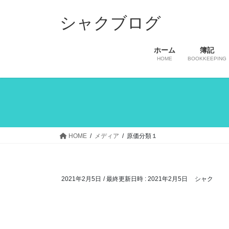
コ
ナ
ン
ビ
シャクブログ
テ
ゲ
ン
ー
ホーム
簿記
ツ
シ
HOME
BOOKKEEPING
へ
ョ
ス
ン
キ
に
ッ
移
プ
動
HOME
メディア
原価分類１
2021年2月5日
/ 最終更新日時 :
2021年2月5日
シャク